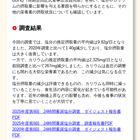
BDHQ（簡易型自記式食事歴法質問票）を用い、塩分やカリウ
ムの摂取量に影響を与える要因を明らかにするとともに、その
他の栄養素の摂取状況についても確認しています。
調査結果
今回の調査では、塩分の推定摂取量の平均値は9.82g/日となり
ました。2020年調査と比べて1.40g減少しており、塩分摂取量
は大きく改善しています。
一方で、カリウムの推定摂取量の平均値は2,325mg/日となり、
前回調査と比べて267mg減少しました。カリウムは血圧の調整
にも関わる大切な栄養素であるため、この減少は気になる点で
す。
塩分摂取量の減少は評価できるものの、カリウムも同時に減っ
ていることから、食生活の内容に変化が起きている可能性があ
ります。近年の物価上昇などの影響も含め、今後も食事の状況
を丁寧に見ていくことが大切です。
2025年度第9回 24時間蓄尿塩分調査 ダイジェスト報告書
PDF
2025年度第9回 24時間蓄尿塩分調査 調査報告書PDF
2020年度第8回 24時間蓄尿塩分調査 ダイジェスト報告書
PDF