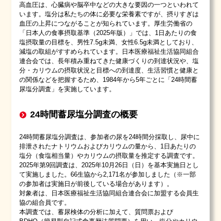
高血圧は、心臓病や脳卒中などの大きな要因の一つといわれて
います。塩分は私たちの体に必要な栄養素ですが、摂りすぎは
血圧の上昇につながることが知られています。厚生労働省の
「日本人の食事摂取基準（2025年版）」では、1日あたりの食
塩摂取量の目標を、男性7.5g未満、女性6.5g未満としており、
減塩の取組がすすめられています。日本医療福祉生活協同組合
連合会では、長年積み重ねてきた健康づくりの到達状況や、塩
分・カリウムの摂取状況と目標への到達度、生活習慣と健康と
の関係などを把握するため、1984年から5年ごとに「24時間蓄
尿塩分調査」を実施しています。
24時間蓄尿塩分調査の概要
24時間蓄尿塩分調査は、参加者の尿を24時間分採取し、尿中に
排泄されたナトリウムおよびカリウムの量から、1日あたりの
塩分（食塩相当量）やカリウムの摂取量を推定する調査です。
2025年第9回調査は、2025年10月26日（日）を基本実施日とし
て実施しました。66生協から2,171名が参加しました（※一部
の参加者は実施日が前後している場合があります）。
対象者は、日本医療福祉生活協同組合連合会に加盟する会員生
協の組合員です。
本調査では、蓄尿検体の分析に加えて、質問票および