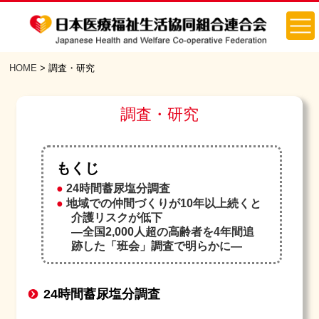
HOME
>
調査・研究
調査・研究
もくじ
24時間蓄尿塩分調査
地域での仲間づくりが10年以上続くと
介護リスクが低下
—全国2,000人超の高齢者を4年間追
跡した「班会」調査で明らかに—
24時間蓄尿塩分調査