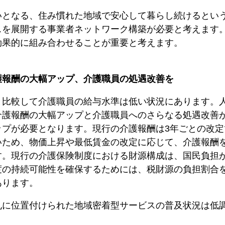
いとなる、住み慣れた地域で安心して暮らし続けるとい
スを展開する事業者ネットワーク構築が必要と考えます
効果的に組み合わせることが重要と考えます。
護報酬の大幅アップ、介護職員の処遇改善を
と比較して介護職員の給与水準は低い状況にあります。
護報酬の大幅アップと介護職員へのさらなる処遇改善が
ップが必要となります。現行の介護報酬は3年ごとの改
いため、物価上昇や最低賃金の改定に応じて、介護報酬
す。現行の介護保険制度における財源構成は、国民負担
度の持続可能性を確保するためには、税財源の負担割合
あります。
札に位置付けられた地域密着型サービスの普及状況は低