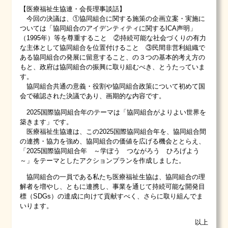
【医療福祉生協連・会長理事談話】
今回の決議は、①協同組合に関する施策の企画立案・実施に
ついては「協同組合のアイデンティティに関するICA声明」
（1995年）等を尊重すること ②持続可能な社会づくりの有力
な主体として協同組合を位置付けること ③民間非営利組織で
ある協同組合の発展に留意すること、の３つの基本的考え方の
もと、政府は協同組合の振興に取り組むべき、とうたっていま
す。
協同組合共通の意義・役割や協同組合政策について初めて国
会で確認された決議であり、画期的な内容です。
2025国際協同組合年のテーマは「協同組合がよりよい世界を
築きます」です。
医療福祉生協連は、この2025国際協同組合年を、協同組合間
の連携・協力を強め、協同組合の価値を広げる機会ととらえ、
「2025国際協同組合年 ～学ぼう つながろう ひろげよう
～」をテーマとしたアクションプランを作成しました。
協同組合の一員である私たち医療福祉生協は、協同組合の理
解者を増やし、ともに連携し、事業を通じて持続可能な開発目
標（SDGs）の達成に向けて貢献すべく、さらに取り組んでま
いります。
以上