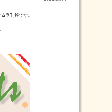
せする季刊報です。
。