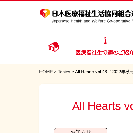
HOME
>
Topics
> All Hearts vol.46（2
All Hear
お知らせ