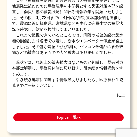
日本医療福祉生活協同組合連合会（医療福祉生協連）では、
地震発生後ただちに専務理事を本部長とする災害対策本部を設
置し、会員生協の被災状況に関わる情報収集を開始いたしまし
た。その後、3月22日までに４回の災害対策本部会議を開催し
て、震源に近い福島県、宮城県などを中心に会員生協の被災状
況を確認し、対応を検討してまいりました。
これまで把握できているところでは、病院や老健施設の受水
槽の損傷により各階で水浸し、断水やエレベーター停止が発生
しました。そのほか建物のひび割れ、パソコン等備品の多数破
損などの被害はあるものの人的被害はありませんでした。
現状ではこれ以上の被害拡大はないものと判断し、災害対策
本部は解消し、事務局体制に切り替え、引き続き情報収集をす
すめます。
引き続き地震に関連する情報等ありましたら、医療福祉生協
連までご一報ください。
以上
Topics一覧へ