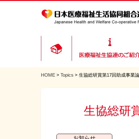
HOME
>
Topics
> 生協総研賞第17回助成事業
生協総研
お知らせ